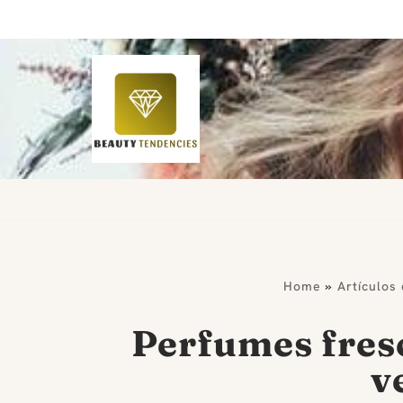
Saltar
al
contenido
Home
»
Artículos
Perfumes fresc
v