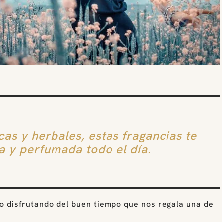
cas y herbales, estas fragancias te
 y perfumada todo el día.
 disfrutando del buen tiempo que nos regala una de