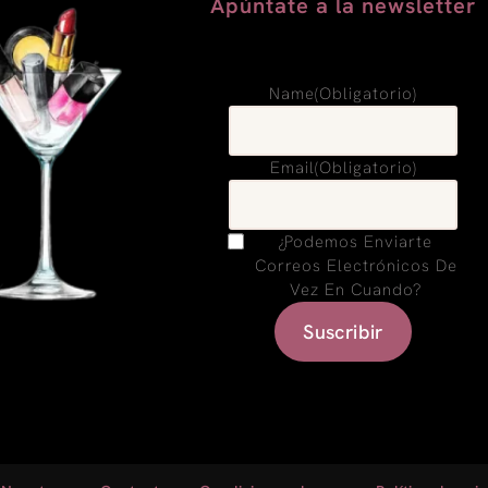
Apúntate a la newsletter
Name
(obligatorio)
Email
(obligatorio)
¿Podemos Enviarte
Correos Electrónicos De
Vez En Cuando?
Suscribir