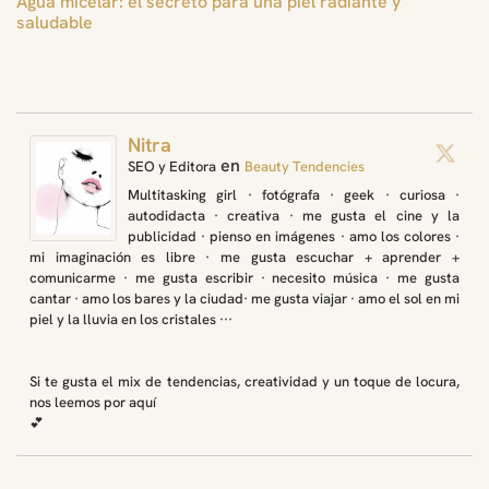
Agua micelar: el secreto para una piel radiante y
saludable
Nitra
en
SEO y Editora
Beauty Tendencies
Multitasking girl · fotógrafa · geek · curiosa ·
autodidacta · creativa · me gusta el cine y la
publicidad · pienso en imágenes · amo los colores ·
mi imaginación es libre · me gusta escuchar + aprender +
comunicarme · me gusta escribir · necesito música · me gusta
cantar · amo los bares y la ciudad· me gusta viajar · amo el sol en mi
piel y la lluvia en los cristales ···
Si te gusta el mix de tendencias, creatividad y un toque de locura,
nos leemos por aquí
💕